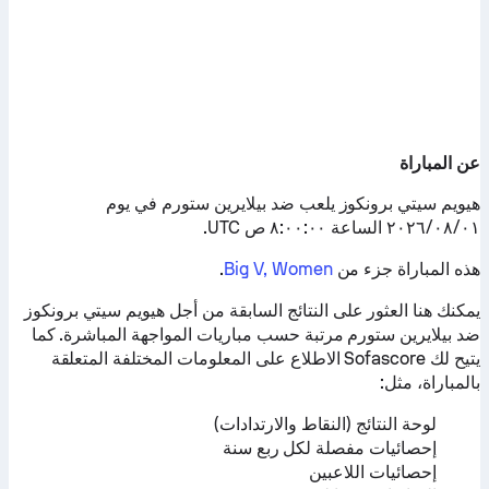
عن المباراة
هيويم سيتي برونكوز يلعب ضد بيلايرين ستورم في يوم
٠١‏/٠٨‏/٢٠٢٦ الساعة ٨:٠٠:٠٠ ص UTC.
هذه المباراة جزء من
Big V, Women
.
يمكنك هنا العثور على النتائج السابقة من أجل هيويم سيتي برونكوز
ضد بيلايرين ستورم مرتبة حسب مباريات المواجهة المباشرة. كما
يتيح لك Sofascore الاطلاع على المعلومات المختلفة المتعلقة
بالمباراة، مثل:
لوحة النتائج (النقاط والارتدادات)
إحصائيات مفصلة لكل ربع سنة
إحصائيات اللاعبين