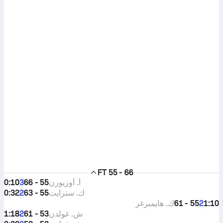
FT
55 - 66
أ. أوزبورن
55 - 66
0:10
3
ك. سترايت
55 - 63
0:32
2
1:10
55 - 61
ك. هايمبرغر
2
ش. غولدن
53 - 61
1:18
2