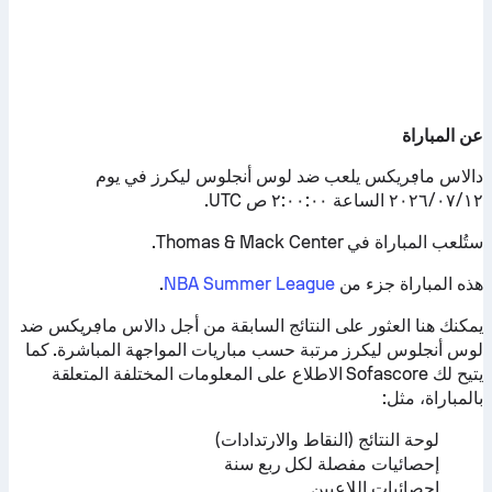
عن المباراة
دالاس ماڢريكس يلعب ضد لوس أنجلوس ليكرز في يوم
١٢‏/٠٧‏/٢٠٢٦ الساعة ٢:٠٠:٠٠ ص UTC.
ستُلعب المباراة في Thomas & Mack Center.
هذه المباراة جزء من
NBA Summer League
.
يمكنك هنا العثور على النتائج السابقة من أجل دالاس ماڢريكس ضد
لوس أنجلوس ليكرز مرتبة حسب مباريات المواجهة المباشرة. كما
يتيح لك Sofascore الاطلاع على المعلومات المختلفة المتعلقة
بالمباراة، مثل:
لوحة النتائج (النقاط والارتدادات)
إحصائيات مفصلة لكل ربع سنة
إحصائيات اللاعبين