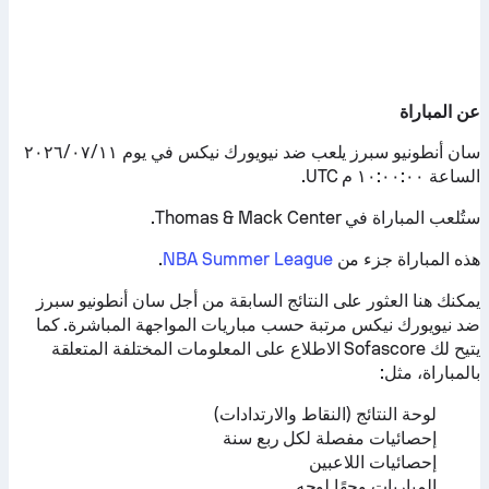
عن المباراة
سان أنطونيو سبرز يلعب ضد نيويورك نيكس في يوم ١١‏/٠٧‏/٢٠٢٦
الساعة ١٠:٠٠:٠٠ م UTC.
ستُلعب المباراة في Thomas & Mack Center.
هذه المباراة جزء من
NBA Summer League
.
يمكنك هنا العثور على النتائج السابقة من أجل سان أنطونيو سبرز
ضد نيويورك نيكس مرتبة حسب مباريات المواجهة المباشرة. كما
يتيح لك Sofascore الاطلاع على المعلومات المختلفة المتعلقة
بالمباراة، مثل:
لوحة النتائج (النقاط والارتدادات)
إحصائيات مفصلة لكل ربع سنة
إحصائيات اللاعبين
المباريات وجهًا لوجه