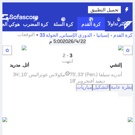
تحميل التطبيق
الأكثر تداولاً
كرة القدم
كرة السلة
كرة المضرب
هوكي الجلي
التوقعات
كرة القدم
إسبانيا
الدوري الإسباني
,
الجولة 33
والترتيب ونتائج مباريات المواجهات المباشرة والنتائج المباشرة
22‏/4‏/2026
5:00 م
ل
إلتشي
ضد
أتلتيكو مدريد
2
-
3
انتهت
إلتشي
أتل. مدريد
أندريه سيلفا
75', 33' (Pen.)
نيكولاس غونزاليس
34', 10'
ديفيد أفنجروبر
18'
نظرة عامة
التشكيل
مباريات