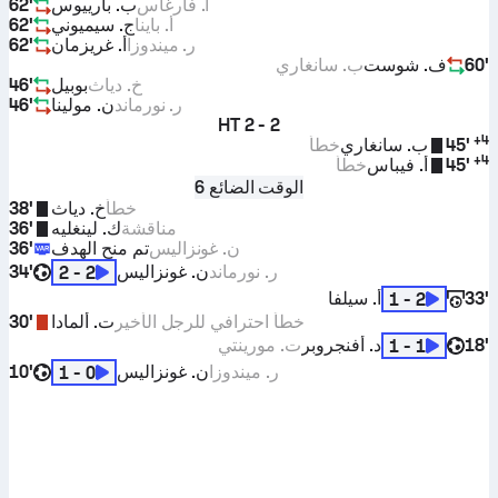
أ. فارغاس
ب. بارييوس
62'
أ. باينا
ج. سيميوني
62'
ر. ميندوزا
أ. غريزمان
62'
60'
ف. شوست
ب. سانغاري
خ. دياث
بوبيل
46'
ر. نورماند
ن. مولينا
46'
HT
2 - 2
+
4
45'
ب. سانغاري
خطأ
+
4
45'
أ. فيباس
خطأ
الوقت الضائع 6
خطأ
خ. دياث
38'
مناقشة
ك. لينغليه
36'
ن. غونزاليس
تم منح الهدف
36'
ر. نورماند
ن. غونزاليس
34'
2 - 2
33'
أ. سيلفا
2 - 1
خطأ احترافي للرجل الأخير
ت. ألمادا
30'
18'
د. أفنجروبر
ت. مورينتي
1 - 1
ر. ميندوزا
ن. غونزاليس
10'
0 - 1