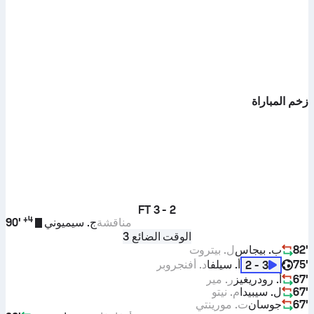
زخم المباراة
FT
3 - 2
+
4
مناقشة
ج. سيميوني
90'
الوقت الضائع 3
82'
ب. بيجاس
ل. بيتروت
75'
أ. سيلفا
د. أفنجروبر
3 - 2
67'
أ. رودريغيز
ر. مير
67'
ل. سيبيدا
م. نيتو
67'
جوسان
ت. مورينتي