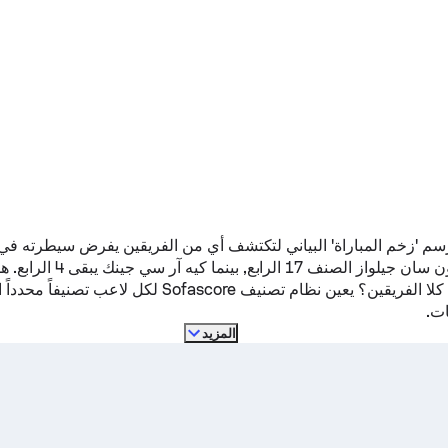
سم 'زخم المباراة' البياني لتكتشف أي من الفريقين يفرض سيطرته في 
ون سان جيلواز
الصنف 17 الرابع, بينما
كيه آر سي جينك
يبقى 4 الرا
أفضل لاعب في كلا الفريقين؟ يعين نظام تصنيف Sofascore لكل ل
ات.
المزيد