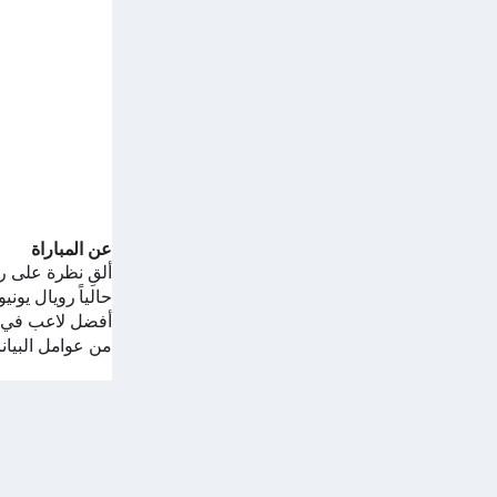
عن المباراة
ألقِ نظرة على ر
حالياً
رويال يوني
من عوامل البيان