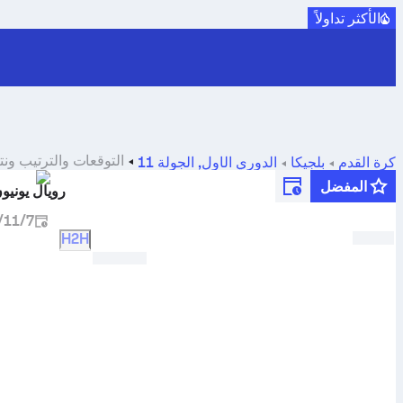
الأكثر تداولاً
التوقعات والترتيب ونت
كرة القدم
بلجيكا
الدوري الأول
,
الجولة 11
سي جينك
المفضل
رويال يونيو
7‏/11‏/2026
H2H