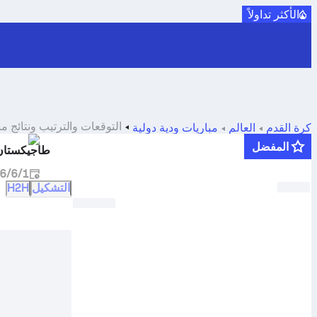
الأكثر تداولاً
التوقعات والترتيب ونتائج م
كرة القدم
العالم
مباريات ودية دولية
المفضل
طاجيكستان
1‏/6‏/2026
التشكيل
H2H