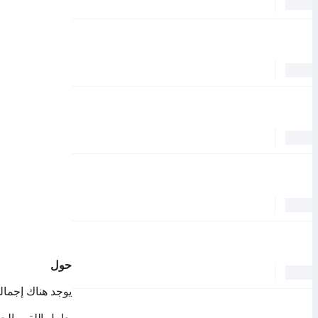
حول
يوجد هناك إجمالي 32 فريق يتنافس على اللقب 