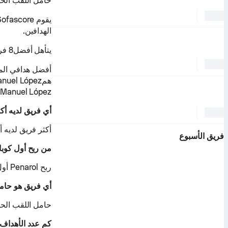
حامل اللقب الحالي هو Flamengo والفريق الحاصل على أكثر عدد من
الهدافين.
يتأهل أفضل8 فريق لبطولة Copa Sudamericana الرئيسية أو للتصفيات التمهيدية.
Manuel López لقد سجلوا 7 الأهداف
أي فريق لديه أكث
أكثر فريق لديه ألقاب 
فريق الأسبوع
من ربح أول كوبا
ربح Penarol أول كوبا ليبرتادوريس.
أي فريق هو حامل
حامل اللقب الحالي 
كم عدد الأهداف المُسج