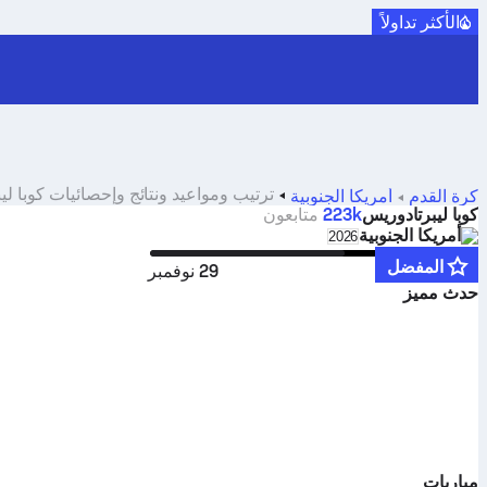
الأكثر تداولاً
ترتيب ومواعيد ونتائج وإحصائيات كوبا لي
كرة القدم
أمريكا الجنوبية
كوبا ليبرتادوريس
223k
متابعون
أمريكا الجنوبية
Select season in unique tournament header
2026
المفضل
4 فبراير
29 نوفمبر
حدث مميز
مباريات