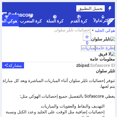
تحميل التطبيق
الأكثر تداولاً
كرة القدم
كرة السلة
كرة المضرب
هوكي الجلي
إحصائيات تايلر سلوان
هوكي الجليد
تايلر سلوان
0
نظرة عامة
مباريات
لا فريق
معلومات عامة
Sofascore ID
:
zbipxd
مشاركة
تايلر سلوان
تتوفر إحصائيات تايلر سلوان أثناء المباريات المباشرة وبعد كل مباراة
يتم لعبها.
يغطي Sofascore بالتفصيل جميع إحصائيات الهوكي مثل:
التهديف والنقاط والعقوبات والمباريات
إحصائيات إضافية مثل الوقت على الجليد وعدد الكتل ونسبة