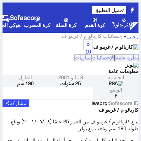
تحميل التطبيق
الأكثر تداولاً
كرة القدم
كرة السلة
كرة المضرب
هوكي الجلي
إحصائيات كاربالو م / غريبو ف
رجبي
كاربالو م / غريبو ف
10
نظرة عامة
الإحصائيات
مباريات
بولز
معلومات عامة
الجنسية
8 مايو 2001
الطول
RSA
25 سنوات
190 سم
الوضع
F
Sofascore ID
:
iwsprq
مشاركة
كاربالو م / غريبو ف
يبلغ كاربالو م / غريبو ف من العمر 25 عامًا (٠٨‏/٠٥‏/٢٠٠١) ويبلغ
طوله 190 سم ويلعب مع بولز.
تتوفر إحصائيات كاربالو م / غريبو ف أثناء المباريات المباشرة وبعد