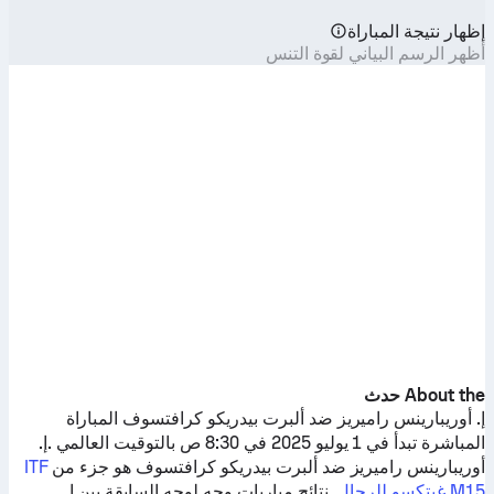
إظهار نتيجة المباراة
أظهر الرسم البياني لقوة التنس
About the حدث
إ. أوريبارينس راميريز
ضد
ألبرت بيدريكو كرافتسوف
المباراة
المباشرة تبدأ في 1 يوليو 2025 في 8:30 ص بالتوقيت العالمي .
إ.
أوريبارينس راميريز
ضد
ألبرت بيدريكو كرافتسوف
هو جزء من
ITF
M15 غيتكسو للرجال
. نتائج مباريات وجه لوجه السابقة بين
إ.