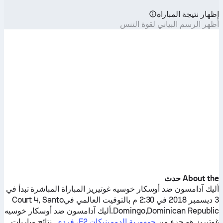
إظهار نتيجة المباراة
أظهر الرسم البياني لقوة التنس
About the حدث
أليك آدامسون
ضد
أوسكار خوسيه غوتيريز
المباراة المباشرة تبدأ في
3 ديسمبر 2018 في 2:30 م بالتوقيت العالمي فيCourt 4, Santo
Domingo,Dominican Republic.
أليك آدامسون
ضد
أوسكار خوسيه
غوتيريز
هو جزء من
جمهورية الدومينيكان F2، فردي
. نتائج مباريات