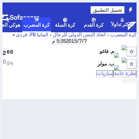
تحميل التطبيق
الأكثر تداولاً
كرة القدم
كرة السلة
كرة المضرب
هوكي الجلي
كرة المضرب
اتحاد التنس الدولي للرجال
ألمانيا F6، فردي
نتائج مباريات المواجهات المباشرة والنتائج المباشرة ل
ماتيو فاغو
7‏/7‏/2015
5:35 م
ضد
بنديكت مولر
م. فاغو
6
6
2
0
0
4
ب. مولر
نظرة عامة
مباريات