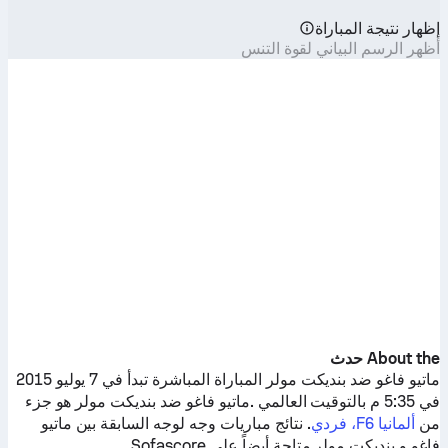
إظهار نتيجة المباراة
أظهر الرسم البياني لقوة التنس
About the حدث
ماتيو فاغو
ضد
بنديكت مولر
المباراة المباشرة تبدأ في 7 يوليو 2015
في 5:35 م بالتوقيت العالمي .
ماتيو فاغو
ضد
بنديكت مولر
هو جزء
من
ألمانيا F6، فردي
. نتائج مباريات وجه لوجه السابقة بين
ماتيو
فاغو
و
بنديكت مولر
متاحة أيضاً على Sofascore.