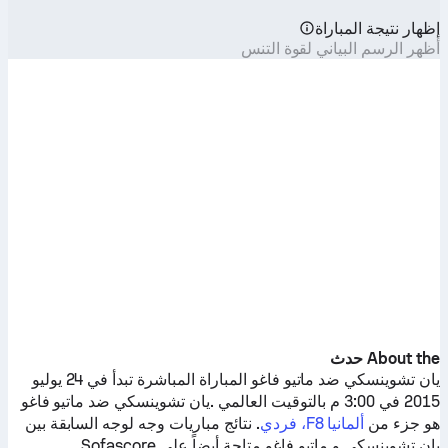
إظهار نتيجة المباراة
أظهر الرسم البياني لقوة التنس
About the حدث
يان تشوينسكي
ضد
ماتيو فاغو
المباراة المباشرة تبدأ في 24 يوليو
2015 في 3:00 م بالتوقيت العالمي .
يان تشوينسكي
ضد
ماتيو فاغو
هو جزء من
ألمانيا F8، فردي
. نتائج مباريات وجه لوجه السابقة بين
يان تشوينسكي
و
ماتيو فاغو
متاحة أيضاً على Sofascore.