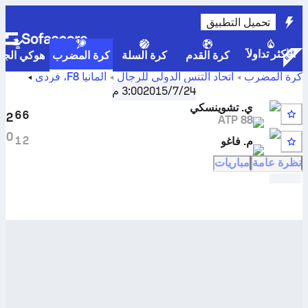
تحميل التطبيق
الأكثر تداولاً
كرة القدم
كرة السلة
كرة المضرب
هوكي الجلي
كرة المضرب
اتحاد التنس الدولي للرجال
ألمانيا F8، فردي
نتائج مباريات المواجهات المباشرة والنتائج المباشرة ل
يان
24‏/7‏/2015
3:00 م
تشوينسكي
ضد
ماتيو فاغو
ي. تشوينسكي
6
6
2
ATP 88
0
1
2
م. فاغو
نظرة عامة
مباريات