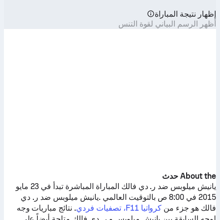
إظهار نتيجة المباراة
أظهر الرسم البياني لقوة التنس
About the حدث
يانيش ميلوبس
ضد
ر. دي فالك
المباراة المباشرة تبدأ في 23 مايو
2015 في 8:00 ص بالتوقيت العالمي .
يانيش ميلوبس
ضد
ر. دي
فالك
هو جزء من
كرواتيا F11، تصفيات فردي
. نتائج مباريات وجه
لوجه السابقة بين
يانيش ميلوبس
و
ر. دي فالك
متاحة أيضاً على