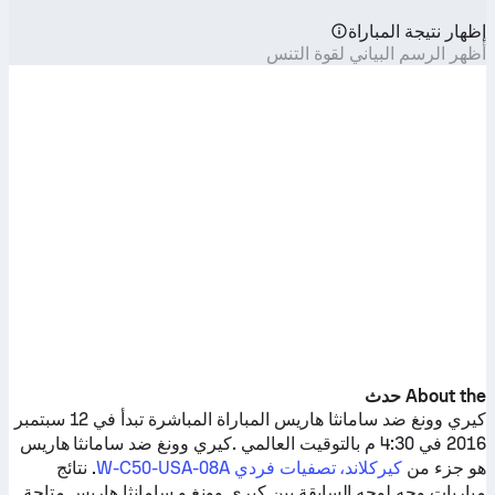
إظهار نتيجة المباراة
أظهر الرسم البياني لقوة التنس
About the حدث
كيري وونغ
ضد
سامانثا هاريس
المباراة المباشرة تبدأ في 12 سبتمبر
2016 في 4:30 م بالتوقيت العالمي .
كيري وونغ
ضد
سامانثا هاريس
هو جزء من
كيركلاند، تصفيات فردي W-C50-USA-08A
. نتائج
مباريات وجه لوجه السابقة بين
كيري وونغ
و
سامانثا هاريس
متاحة