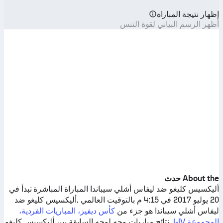
إظهار نتيجة المباراة
أظهر الرسم البياني لقوة التنس
About the حدث
أليكسيس كليغو
ضد
ليفاس أشلي سيباندا
المباراة المباشرة تبدأ في
20 يوليو 2017 في 4:15 م بالتوقيت العالمي .
أليكسيس كليغو
ضد
ليفاس أشلي سيباندا
هو جزء من
كأس ديفيز، المباريات الفردية،
المجموعة I-IV
. نتائج مباريات وجه لوجه السابقة بين
أليكسيس كليغو