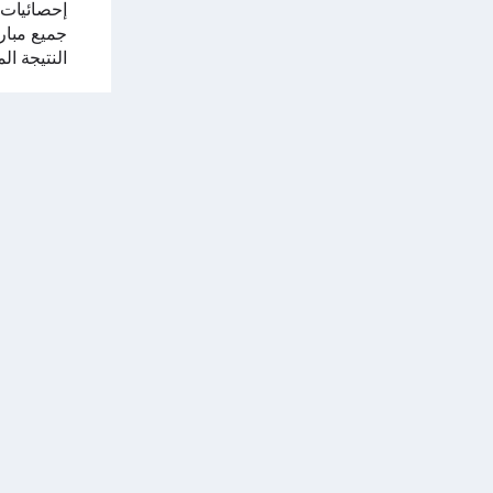
إحصائيات
جميع مباري
النتيجة ال