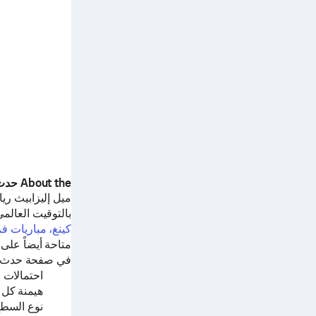
About the حدث
ميل إليزابيث ري
بالتوقيت العالمي
كينغ، مباريات ف
متاحة أيضاً على Sofascore.
في صفحة حدث الت
احتمالات ا
هيمنة كل 
نوع السط