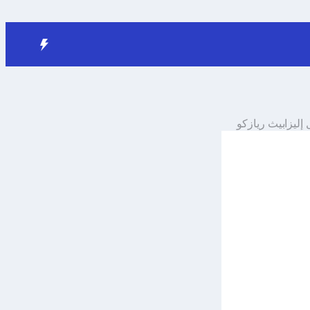
إليزابيث ريازكو