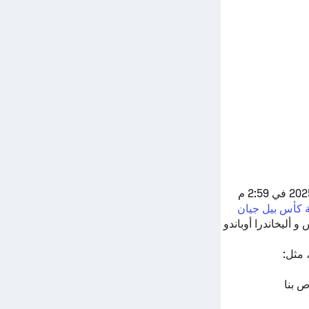
المباراة المباشرة تبدأ في 19 يونيو 2025 في 2:59 م
 كأس بيل جيان
س
و
أليخاندرا أوباندو
 مثل:
ص بنا