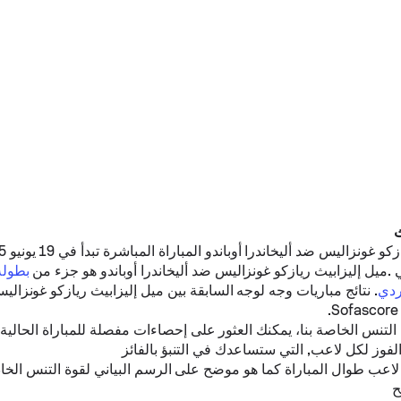
ازكو غونزاليس
ضد
أليخاندرا أوباندو
 .
ميل إليزابيث ريازكو غونزاليس
ضد
أليخاندرا أوباندو
هو جزء من
بطولة
ردي
. نتائج مباريات وجه لوجه السابقة بين
ميل إليزابيث ريازكو غونزالي
نس الخاصة بنا، يمكنك العثور على إحصاءات مفصلة للمباراة الحالية،
لفوز لكل لاعب, التي ستساعدك في التنبؤ بالفائز
لاعب طوال المباراة كما هو موضح على الرسم البياني لقوة التنس الخا
ح