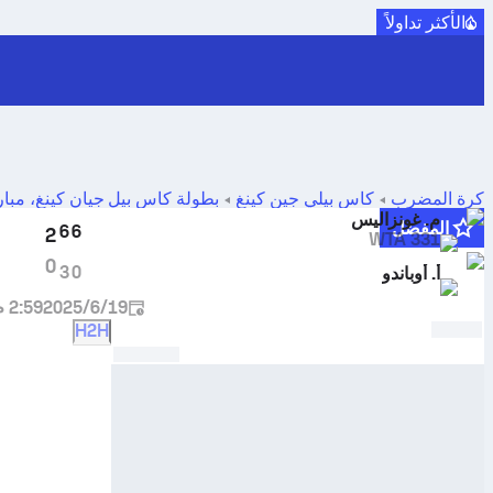
الأكثر تداولاً
كرة المضرب
كأس بيلي جين كينغ
بطولة كأس بيل جيان كينغ، مبا
غونزاليس
ضد
م. غونزاليس
أليخاندرا أوباندو
المفضل
6
6
2
WTA 331
0
3
0
أ. أوباندو
19‏/6‏/2025
2:59 م
H2H