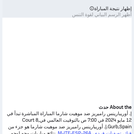
إظهار نتيجة المباراة
أظهر الرسم البياني لقوة التنس
About the حدث
إ. أوريبارينس راميريز
ضد
موهيت شارما
المباراة المباشرة تبدأ في
12 مايو 2024 في 7:00 ص بالتوقيت العالمي فيCourt 8,
Gurb,Spain.
إ. أوريبارينس راميريز
ضد
موهيت شارما
هو جزء من
فيك، تصفيات فردي، M-ITF-ESP-26A
. نتائج مباريات وجه لوجه