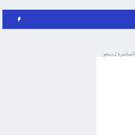
 المباشرة ل
دييغو