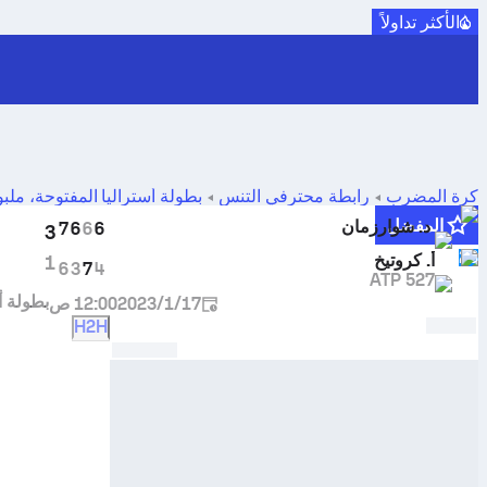
الأكثر تداولاً
كرة المضرب
رابطة محترفي التنس
بطولة أستراليا المفتوحة، ملبو
شوارزمان
ضد
أولكسي كروتيخ
المفضل
د. شوارزمان
7
6
6
6
3
23
أ. كروتيخ
1
6
3
7
4
ATP 527
بطولة أ
17‏/1‏/2023
12:00 ص
H2H