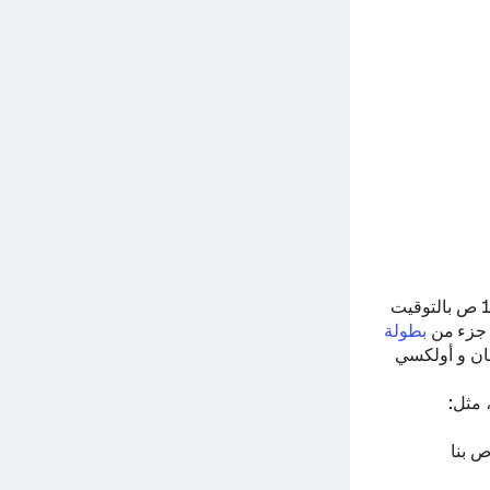
المباراة المباشرة تبدأ في 17 يناير 2023 في 12:00 ص بالتوقيت
جزء من
بطولة
ان
و
أولكسي
 مثل:
ص بنا