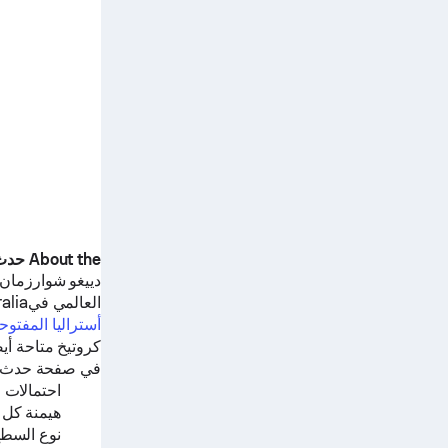
About the حدث
دييغو شوارزمان
العالمي فيCourt 17, Melbourne,Australia.
أستراليا المفتوح
كروتيخ
متاحة أيضاً عل
في صفحة حدث الت
احتمالات ا
هيمنة كل 
نوع السط