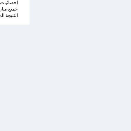
إحصائيات
جميع مباري
النتيجة ال