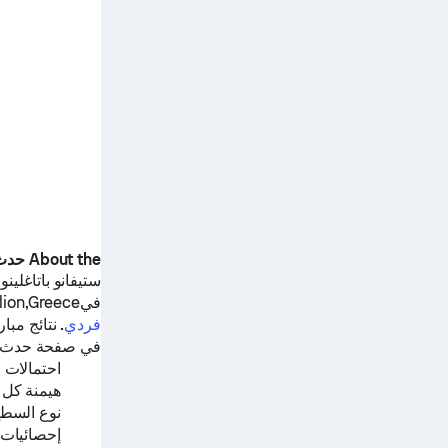
About the حدث
ستيفانو باتاغلينو
ض
فيCourt 15, Heraklion,Greece.
فردي
. نتائج مب
في صفحة حدث الت
احتمالات ا
هيمنة كل 
نوع السط
إحصائيات