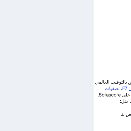
ة المباشرة تبدأ في 3 نوفمبر 2018 في 7:30 ص بالتوقيت العالمي
اليونان F7، تصفيات
Sofasco.
 مثل:
ص بنا