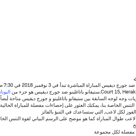
د
جورج ديفيس
المبارا
ستيفانو باتاغلينو
ضد
جورج ديفيس
هو جزء من
اريات وجه لوجه السابقة بين
ستيفانو باتاغلينو
و
جورج ديفيس
متاحة أيضاً على re
نس الخاصة بنا، يمكنك العثور على إحصاءات مفصلة للمباراة الحالية،
لفوز لكل لاعب, التي ستساعدك في التنبؤ بالفائز
لاعب طوال المباراة كما هو موضح على الرسم البياني لقوة التنس الخا
ح
 مفصلة لكل مجموعة