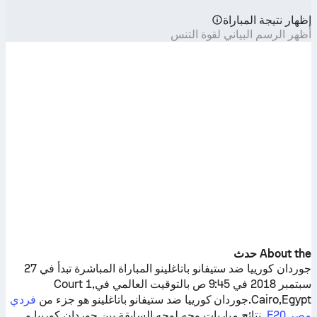
إظهار نتيجة المباراة
أظهر الرسم البياني لقوة التنس
About the حدث
جوردان كورييا
ضد
ستيفانو باتاغلينو
المباراة المباشرة تبدأ في 27
سبتمبر 2018 في 9:45 ص بالتوقيت العالمي فيCourt 1,
Cairo,Egypt.
جوردان كورييا
ضد
ستيفانو باتاغلينو
هو جزء من
فردي
مصر F20
. نتائج مباريات وجه لوجه السابقة بين
جوردان كورييا
و