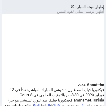
إظهار نتيجة المباراة
أظهر الرسم البياني لقوة التنس
About the حدث
فيكتوريا فيليفا
ضد
غلوريا تشيشي
المباراة المباشرة تبدأ في 12
فبراير 2024 في 8:30 ص بالتوقيت العالمي فيCourt 8,
Hammamet,Tunisia.
فيكتوريا فيليفا
ضد
غلوريا تشيشي
هو جزء
من
حمامات، فردي تصفيات، W-ITF-TUN-10A
. نتائج مباريات وجه