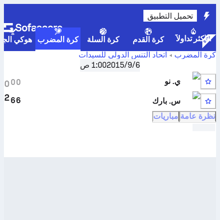
تحميل التطبيق
الأكثر تداولاً
كرة القدم
كرة السلة
كرة المضرب
هوكي الجلي
كرة المضرب
اتحاد التنس الدولي للسيدات
نتائج
6‏/9‏/2015
يونغوول، فردي التصفيات W-C10-KOR-06A
1:00 ص
,
التأهيل
مباريات المواجهات المباشرة والنتائج المباشرة ل
يونغ جي نو
ضد
ي. نو
0
0
0
سانغبونغ بارك
2
6
6
س. بارك
نظرة عامة
مباريات