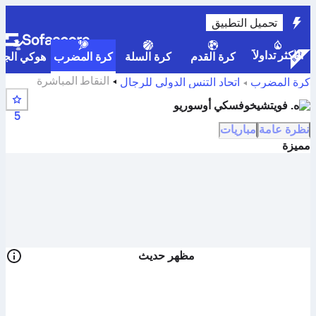
تحميل التطبيق
الأكثر تداولاً
كرة القدم
كرة السلة
كرة المضرب
هوكي الجلي
النقاط المباشرة
كرة المضرب
اتحاد التنس الدولي للرجال
والجدول الزمني والنتائج لـ H. Wojciechowski Osorio
ه. فويتشيخوفسكي أوسوريو
5
نظرة عامة
مباريات
مميزة
مظهر حديث