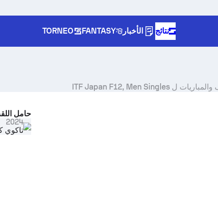
نتائج
الأخبار
FANTASY
TORNEO
ITF Japan F12, Men Single
حامل اللق
Select s
2024
تاكوي كو