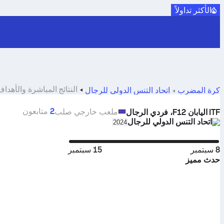
الأكثر تداولاً
النتائج المباشرة والأهداف والمباريات ل s
كرة المضرب
اتحاد التنس الدولي للرجال
2
متابعون
ملعب خارجي صلب
ITF اليابان F12، فردي الرجال
اتحاد التنس الدولي للرجال
eason in unique tournament header
2024
8 سبتمبر
15 سبتمبر
حدث مميز