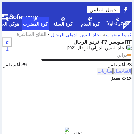
تحميل التطبيق
الأكثر تداولاً
كرة القدم
كرة السلة
كرة المضرب
هوكي الجلي
النتائج المباشرة
كرة المضرب
اتحاد التنس الدولي للرجال
والأهداف والمباريات ل ITF Switzerland F7, Men Singles
ITF سويسرا F7، فردي الرجال
اتحاد التنس الدولي للرجال
eason in unique tournament header
2021
1
ترابي
23 أغسطس
29 أغسطس
التفاصيل
مباريات
حدث مميز