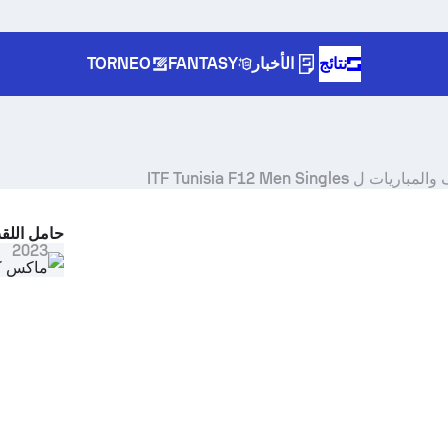
نتائج
الأخبار
FANTASY
TORNEO
ITF Tunisia F12 Men Singl
حامل اللق
Select s
2023
ماكس ك