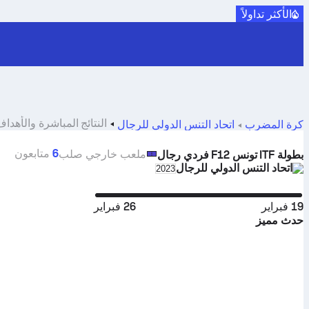
الأكثر تداولاً
النتائج المباشرة والأهداف والمباريات ل es
كرة المضرب
اتحاد التنس الدولي للرجال
6
متابعون
ملعب خارجي صلب
بطولة ITF تونس F12 فردي رجال
اتحاد التنس الدولي للرجال
eason in unique tournament header
2023
19 فبراير
26 فبراير
حدث مميز