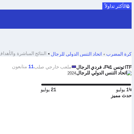
الأكثر تداولاً
النتائج المباشرة والأهداف والمباريات ل es
كرة المضرب
اتحاد التنس الدولي للرجال
11
متابعون
ملعب خارجي صلب
ITF تونس F41، فردي الرجال
اتحاد التنس الدولي للرجال
eason in unique tournament header
2024
14 يوليو
21 يوليو
حدث مميز