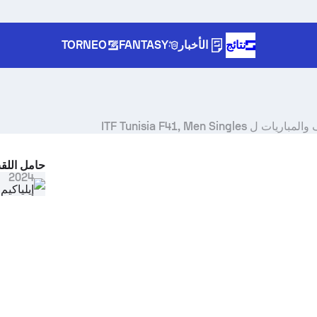
نتائج
الأخبار
FANTASY
TORNEO
ITF Tunisia F41, Men Singl
حامل اللق
Select s
2024
إيلياكيم