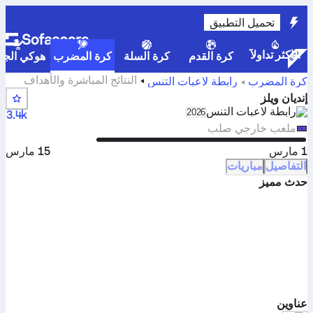
تحميل التطبيق
الأكثر تداولاً
كرة القدم
كرة السلة
كرة المضرب
هوكي الجلي
النتائج المباشرة والأهداف
كرة المضرب
رابطة لاعبات التنس
والمباريات لرابطة لاعبات التنس Indian Wells
إنديان ويلز
رابطة لاعبات التنس
lect season in unique tournament header
2026
3.4k
ملعب خارجي صلب
1 مارس
15 مارس
التفاصيل
مباريات
حدث مميز
عناوين