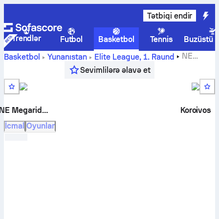
Tətbiqi endir
Trendlər
Futbol
Basketbol
Tennis
Buzüstü 
NE
Basketbol
Yunanıstan
Elite League
,
1. Raund
Megaridos - ASA Koroivos canlı hesabları, başabaş
Sevimlilərə əlavə et
mübarizələr, oyun cədvəli, proqnozlar və statistikaları
NE Megaridos
Koroivos
İcmal
Oyunlar