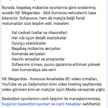
Burada, başabaş mübarizə oyunlarına görə sıralanmış
əvvəlki NE Megaridos - ASA Koroivos nəticələrini tapa
bilərsiniz. Sofascore, həm də matçla bağlı fərqli
məlumatları sizə təqdim edir, məsələn:
Xal cədvəli (xallar və ribaundlar)
Hər rüb üçün detallı statisikalar
Oyunçu statisikaları
Başabaş mübarizə seriyaları
Komanda seriyaları
Hazırkı əmsallar və proqnozlar
Sofascore icması, oyunu qazanma ehtimalı yüksək
olan komandaya səs verir
NE Megaridos - Koroivos Amaliadas BC video icmalları,
YouTube və ya Dailymotion kimi video hosting saytlarında
video görünən kimi ən matçlar üçün Media vərəqində yığılır.
Basketbol oyunlarının canlı təqvimi ilə maraqlanırsınızsa,
bugünün basketbol oyunları və canlı hesabları
səhifəmizi