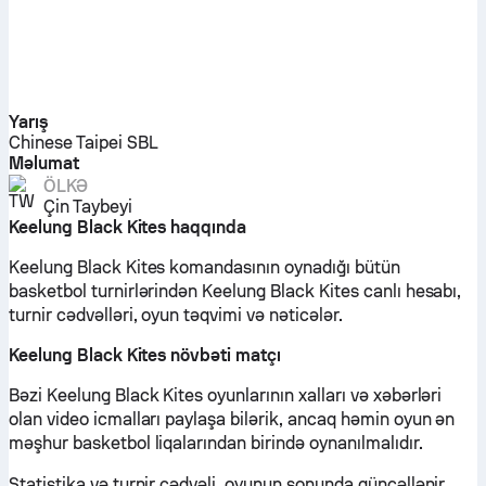
Yarış
Chinese Taipei SBL
Məlumat
ÖLKƏ
Çin Taybeyi
Keelung Black Kites haqqında
Keelung Black Kites komandasının oynadığı bütün
basketbol turnirlərindən Keelung Black Kites canlı hesabı,
turnir cədvəlləri, oyun təqvimi və nəticələr.
Keelung Black Kites növbəti matçı
Bəzi Keelung Black Kites oyunlarının xalları və xəbərləri
olan video icmalları paylaşa bilərik, ancaq həmin oyun ən
məşhur basketbol liqalarından birində oynanılmalıdır.
Statistika və turnir cədvəli, oyunun sonunda güncəllənir.