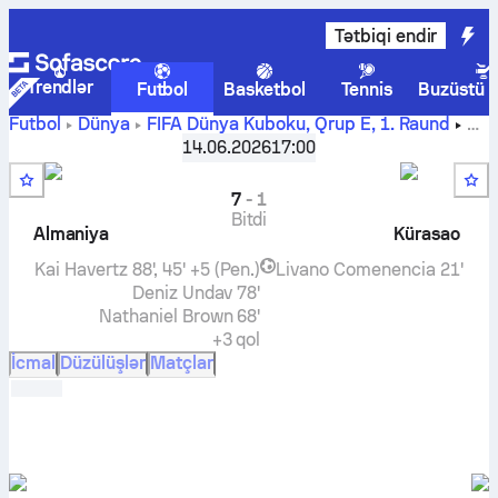
Tətbiqi endir
Trendlər
Futbol
Basketbol
Tennis
Buzüstü 
Futbol
Dünya
FİFA Dünya Kuboku, Qrup E
,
1. Raund
Almaniya
-
Kürasao
canlı hesab, başabaş mübarizə
14.06.2026
17:00
nəticələri, turnir cədvəli və proqnoz
7
-
1
Bitdi
Almaniya
Kürasao
Kai Havertz
88', 45' +5 (Pen.)
Livano Comenencia
21'
Deniz Undav
78'
Nathaniel Brown
68'
+3 qol
İcmal
Düzülüşlər
Matçlar