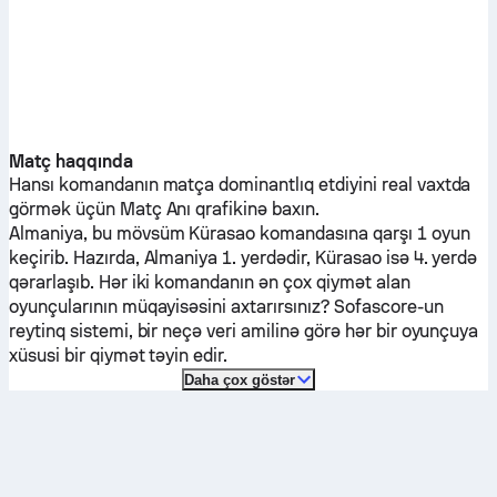
Matç haqqında
Hansı komandanın matça dominantlıq etdiyini real vaxtda
görmək üçün Matç Anı qrafikinə baxın.
Almaniya
, bu mövsüm
Kürasao
komandasına qarşı 1 oyun
keçirib.
Hazırda,
Almaniya
1. yerdədir,
Kürasao
isə 4. yerdə
qərarlaşıb. Hər iki komandanın ən çox qiymət alan
oyunçularının müqayisəsini axtarırsınız? Sofascore-un
reytinq sistemi, bir neçə veri amilinə görə hər bir oyunçuya
xüsusi bir qiymət təyin edir.
Daha çox göstər