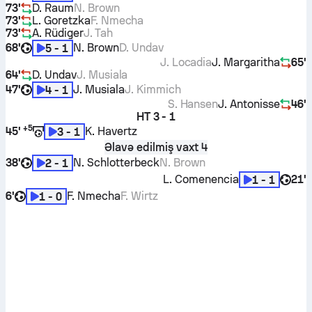
73'
D. Raum
N. Brown
73'
L. Goretzka
F. Nmecha
73'
A. Rüdiger
J. Tah
68'
N. Brown
D. Undav
5 - 1
J. Locadia
J. Margaritha
65'
64'
D. Undav
J. Musiala
47'
J. Musiala
J. Kimmich
4 - 1
S. Hansen
J. Antonisse
46'
HT
3 - 1
+
5
45'
K. Havertz
3 - 1
Əlavə edilmiş vaxt 4
38'
N. Schlotterbeck
N. Brown
2 - 1
L. Comenencia
21'
1 - 1
6'
F. Nmecha
F. Wirtz
1 - 0