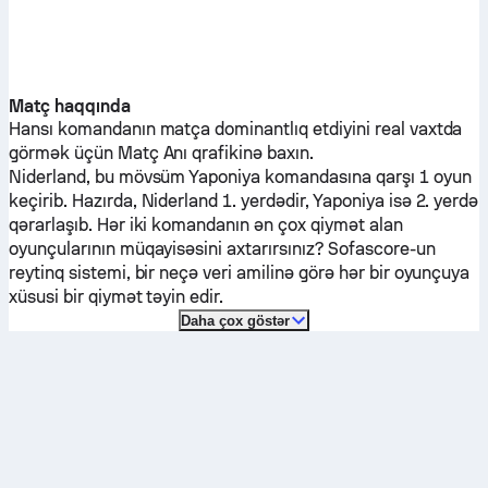
Matç haqqında
Hansı komandanın matça dominantlıq etdiyini real vaxtda
görmək üçün Matç Anı qrafikinə baxın.
Niderland
, bu mövsüm
Yaponiya
komandasına qarşı 1 oyun
keçirib.
Hazırda,
Niderland
1. yerdədir,
Yaponiya
isə 2. yerdə
qərarlaşıb. Hər iki komandanın ən çox qiymət alan
oyunçularının müqayisəsini axtarırsınız? Sofascore-un
reytinq sistemi, bir neçə veri amilinə görə hər bir oyunçuya
xüsusi bir qiymət təyin edir.
Daha çox göstər