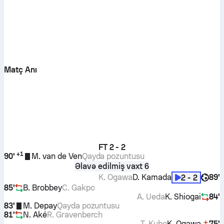
Matç Anı
FT
2 - 2
+
1
90'
M. van de Ven
Qayda pozuntusu
Əlavə edilmiş vaxt 6
K. Ogawa
D. Kamada
89'
2 - 2
85'
B. Brobbey
C. Gakpo
A. Ueda
K. Shiogai
84'
83'
M. Depay
Qayda pozuntusu
81'
N. Aké
R. Gravenberch
T. Kubo
K. Ogawa
75'