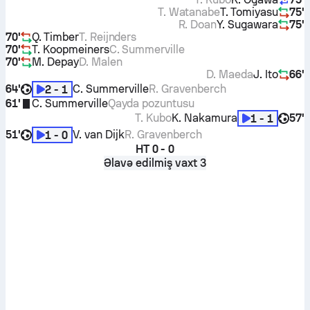
T. Watanabe
T. Tomiyasu
75'
R. Doan
Y. Sugawara
75'
70'
Q. Timber
T. Reijnders
70'
T. Koopmeiners
C. Summerville
70'
M. Depay
D. Malen
D. Maeda
J. Ito
66'
64'
C. Summerville
R. Gravenberch
2 - 1
61'
C. Summerville
Qayda pozuntusu
T. Kubo
K. Nakamura
57'
1 - 1
51'
V. van Dijk
R. Gravenberch
1 - 0
HT
0 - 0
Əlavə edilmiş vaxt 3