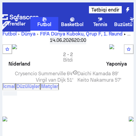
Tətbiqi endir
Trendlər
Futbol
Basketbol
Tennis
Buzüstü 
Futbol
Dünya
FİFA Dünya Kuboku, Qrup F
,
1. Raund
Niderland
-
Yaponiya
canlı hesab, başabaş mübarizə
14.06.2026
20:00
nəticələri, turnir cədvəli və proqnoz
2
-
2
Bitdi
Niderland
Yaponiya
Crysencio Summerville
64'
Daichi Kamada
89'
Virgil van Dijk
51'
Keito Nakamura
57'
İcmal
Düzülüşlər
Matçlar