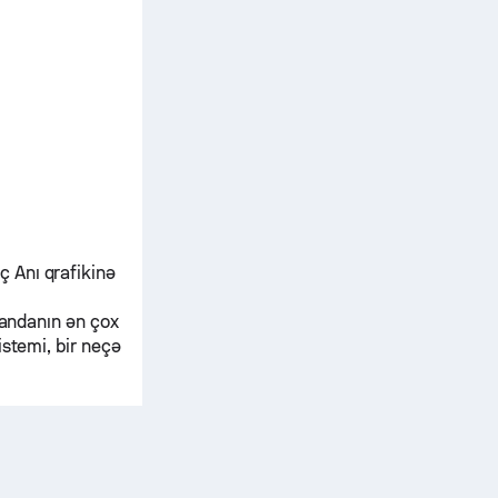
 Anı qrafikinə
mandanın ən çox
istemi, bir neçə