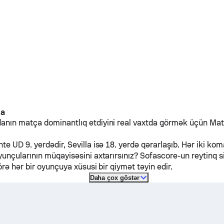
da
nın matça dominantlıq etdiyini real vaxtda görmək üçün Matç
nte UD
9. yerdədir,
Sevilla
isə 18. yerdə qərarlaşıb. Hər iki ko
unçularının müqayisəsini axtarırsınız? Sofascore-un reytinq s
örə hər bir oyunçuya xüsusi bir qiymət təyin edir.
Daha çox göstər