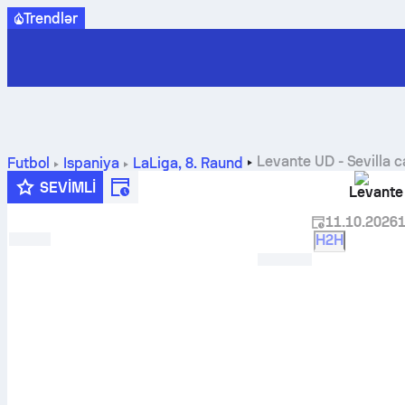
Trendlər
Levante UD
-
Sevilla
ca
Futbol
İspaniya
LaLiga
,
8. Raund
SEVIMLI
Levante
11.10.2026
1
H2H