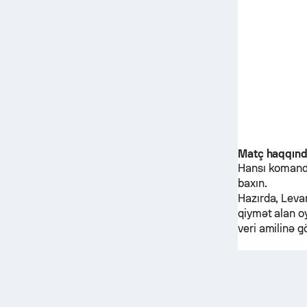
Matç haqqın
Hansı komanda
baxın.
Hazırda,
Leva
qiymət alan oy
veri amilinə g