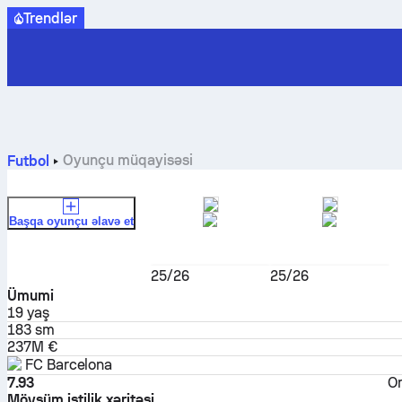
Trendlər
Oyunçu müqayisəsi
Futbol
Başqa oyunçu əlavə et
Lamine Yamal
Vinícius Júnior
Yarımmüdafiəçi
Forvard
25/26
25/26
Ümumi
19
yaş
183 sm
237M €
FC Barcelona
7.93
Or
Mövsüm istilik xəritəsi