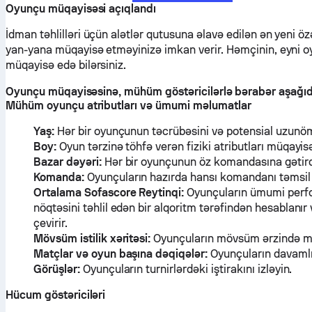
Oyunçu müqayisəsi açıqlandı
İdman təhlilləri üçün alətlər qutusuna əlavə edilən ən yeni öz
yan-yana müqayisə etməyinizə imkan verir. Həmçinin, eyni 
müqayisə edə bilərsiniz.
Oyunçu müqayisəsinə, mühüm göstəricilərlə bərabər aşağıda
Mühüm oyunçu atributları və ümumi məlumatlar
Yaş:
Hər bir oyunçunun təcrübəsini və potensial uzunöm
Boy:
Oyun tərzinə töhfə verən fiziki atributları müqayis
Bazar dəyəri:
Hər bir oyunçunun öz komandasına gətirdiyi
Komanda:
Oyunçuların hazırda hansı komandanı təmsil 
Ortalama Sofascore Reytinqi:
Oyunçuların ümumi perform
nöqtəsini təhlil edən bir alqoritm tərəfindən hesablanı
çevirir.
Mövsüm istilik xəritəsi:
Oyunçuların mövsüm ərzində meyd
Matçlar və oyun başına dəqiqələr:
Oyunçuların davamlı
Görüşlər:
Oyunçuların turnirlərdəki iştirakını izləyin.
Hücum göstəriciləri