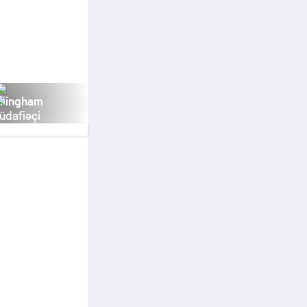
llingham
üdafiəçi