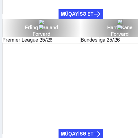
MÜQAYISƏ ET
Erling Haaland
Harry Kane
Forvard
Forvard
Premier League
25/26
Bundesliga
25/26
MÜQAYISƏ ET