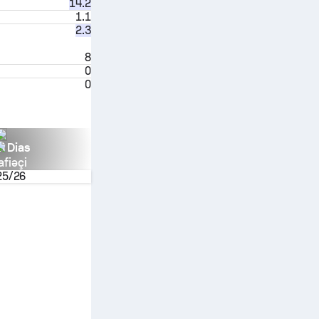
14.2
1.1
2.3
8
0
0
n Dias
fiəçi
25/26