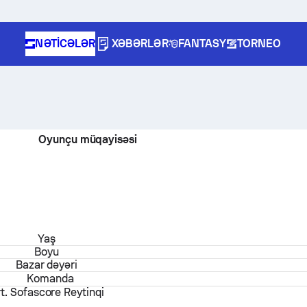
NƏTICƏLƏR
XƏBƏRLƏR
FANTASY
TORNEO
Oyunçu müqayisəsi
Yaş
Boyu
Bazar dəyəri
Komanda
t. Sofascore Reytinqi