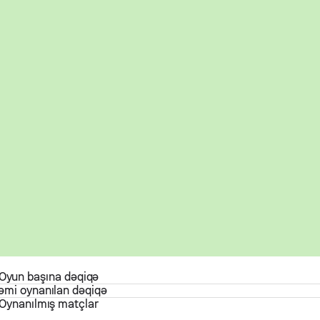
Oyun başına dəqiqə
əmi oynanılan dəqiqə
Oynanılmış matçlar