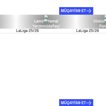
MÜQAYISƏ ET
Lamine Yamal
Viníciu
Yarımmüdafiəçi
For
LaLiga
25/26
LaLiga
25/26
MÜQAYISƏ ET