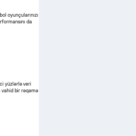
bol oyunçularınızı
rformansını da
i yüzlərlə veri
n vahid bir rəqəmə