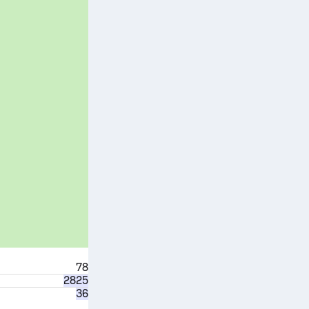
78
2825
36