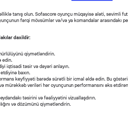
əlliklə tanış olun. Sofascore oyunçu müqayisə aləti, sevimli fut
oyunçunun fərqi mövsümlər və/və ya komandalar arasındakı pe
kılar daxildir:
ürlülüyünü qiymətləndirin.
ə edin.
 iqtisadi təsir və dəyəri anlayın.
etdiyinə baxın.
ans keyfiyyəti barədə sürətli bir icmal əldə edin. Bu göstəric
r və mürəkkəb veriləri hər oyunçunun performansını əks etdirə
andakı təsirini və fəaliyyətini vizuallaşdırın.
lığını və dözümünü qiymətləndirin.