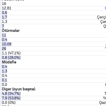
16
12.81
0.6
1.7
Çərç
1.3
Çər
7
Q
Ötürmələr
11
0.4
10.09
26
1.1 (47.1%)
0.8 (28.0%)
Müdafiə
0.4
1.3
0.4
0.1
0.0
Digər (oyun başına)
4.8 (54.7%)
7.9 (53.8%)
Y
0.0 (0%)
Qaz