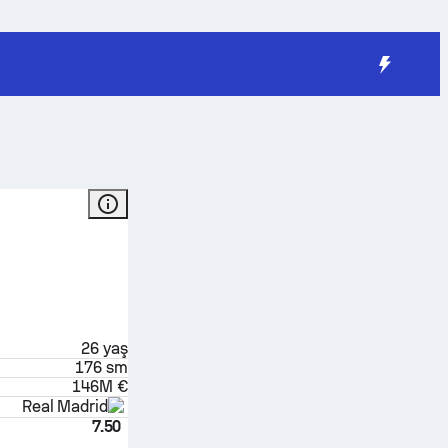
26
yaş
176 sm
146M €
Real Madrid
7.50