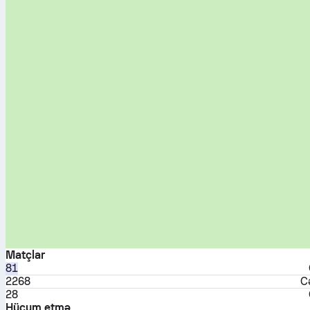
Matçlar
81
2268
C
28
Hücum etmə