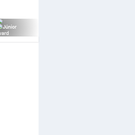
s Júnior
vard