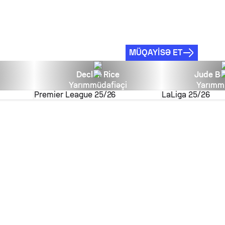
MÜQAYISƏ ET
Declan Rice
Jude Be
Yarımmüdafiəçi
Yarımm
Premier League
25/26
LaLiga
25/26