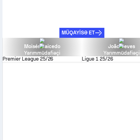
MÜQAYISƏ ET
Moisés Caicedo
João Neves
Yarımmüdafiəçi
Yarımmüdafiəçi
Premier League
25/26
Ligue 1
25/26