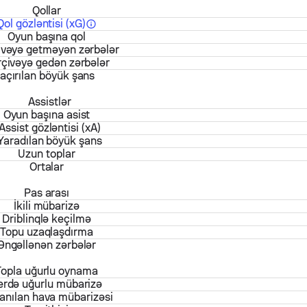
Qollar
Qol gözləntisi (xG)
Oyun başına qol
ivəyə getməyən zərbələr
çivəyə gedən zərbələr
açırılan böyük şans
Assistlər
Oyun başına asist
Assist gözləntisi (xA)
Yaradılan böyük şans
Uzun toplar
Ortalar
Pas arası
İkili mübarizə
Driblinqlə keçilmə
Topu uzaqlaşdırma
Əngəllənən zərbələr
Topla uğurlu oynama
erdə uğurlu mübarizə
anılan hava mübarizəsi