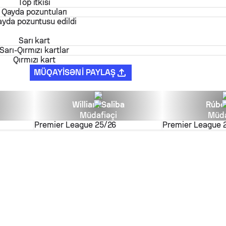
Top itkisi
Qayda pozuntuları
yda pozuntusu edildi
Sarı kart
Sarı-Qırmızı kartlar
Qırmızı kart
MÜQAYISƏNI PAYLAŞ
William Saliba
Rúbe
Müdafiəçi
Müda
Premier League
25/26
Premier League