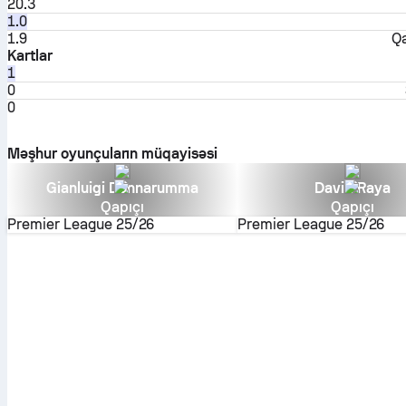
20.3
1.0
1.9
Qa
Kartlar
1
0
0
Məşhur oyunçuların müqayisəsi
Gianluigi Donnarumma
David Raya
Qapıçı
Qapıçı
Premier League
25/26
Premier League
25/26