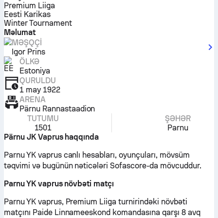
Premium Liiga
Eesti Karikas
Winter Tournament
Məlumat
MƏŞQÇI
Igor Prins
ÖLKƏ
Estoniya
QURULDU
1 may 1922
ARENA
Pärnu Rannastaadion
TUTUMU
ŞƏHƏR
1501
Parnu
Pärnu JK Vaprus haqqında
Parnu YK vaprus canlı hesabları, oyunçuları, mövsüm
təqvimi və bugünün nəticələri Sofascore-da mövcuddur.
Parnu YK vaprus növbəti matçı
Parnu YK vaprus, Premium Liiga turnirindəki növbəti
matçını Paide Linnameeskond komandasına qarşı 8 avq