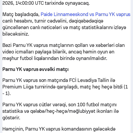
2026, 14:00:00 UTC tarixində oynayacaq.
Matç başladıqda,
Paide Linnameeskond vs Parnu YK vaprus
canlı hesabını, turnir cədvəlini, dəqiqəbədəqiqə
güncəllənən canlı nəticələri və matç statistikalarını izləyə
biləcəksiniz.
Bəzi Parnu YK vaprus matçlarının qolları və xəbərləri olan
video icmalları paylaşa bilərik, ancaq həmin oyun ən
məşhur futbol liqalarından birində oynanılmalıdır.
Parnu YK vaprus əvvəlki matçı
Parnu YK vaprus son matçında FCİ Levadiya Tallin ilə
Premium Liiga turnirində qarşılaşdı, matç heç heçə bitdi (1
- 1).
Parnu YK vaprus cütlər vərəqi, son 100 futbol matçını
statistika və qələbə/heç-heçə/məğlubiyyət ikonları ilə
göstərir.
Həmçinin, Parnu YK vaprus komandasının gələcəkdə