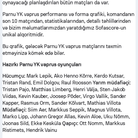
oynayacağı planlaşdırılan bütün matçları da var.
Parnu YK vaprus performansı və forma qrafiki, komandanın
son 10 matçından, statistikalarından, detallı təhlillərindən
və bizim məlumatlarımızdan yaratdığımız Sofascore-un
unikal alqoritmidir.
Bu qrafik, gələcək Parnu YK vaprus matçlarını təxmin
etməyinizə kömək edə bilər.
Hazırkı Parnu YK vaprus oyunçuları
Hücumçu:
Mark Lepik, Ako Henno Kõrre, Kerdo Kutsar,
Tristan Rand, Emil Dolgov, Raul Roosson
Yarım müdafiəçi:
Tristan Pajo, Matthias Limberg, Henri Välja, Sten Jakob
Viidas, Kevin Kauber, Joosep Põder, Virgo Vallik, Sander
Kapper, Rasmus Orm, Sander Kõlvart, Mathias Villota
Müdafiəçi:
Siim Aer, Markkus Seppik, Magnus Villota,
Marko Lipp, Johann Gregor Allas, Kevin Aloe, Uku Nõmm,
Joonas Sild, Ekke Kesküla
Qapıçı:
Ott Nomm, Markkus
Ristimets, Hendrik Vainu