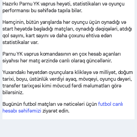
Hazırkı Parnu YK vaprus heyəti, statistikaları və oyunçu
performansı bu səhifədə tapıla bilər.
Həmçinin, bütün yarışlarda hər oyunçu üçün oynadığı və
start heyətdə başladığı matçları, oynadığı dəqiqələri, atdığı
qol sayını, kart sayını və daha çoxunu ehtiva edən
statistikalar var.
Parnu YK vaprus komandasının ən çox hesab açanları
siyahısı hər matç ərzində canlı olaraq güncəllənir.
Yuxarıdakı heyətdən oyunçulara klikləyə və milliyət, doğum
tarixi, boyu, üstünlük verdiyi ayaq, mövqeyi, oyunçu dəyəri,
transfer tarixçəsi kimi mövcud fərdi məlumatları görə
bilərsiniz.
Bugünün futbol matçları və nəticələri üçün
futbol canlı
hesabı səhifəmizi
ziyarət edin.