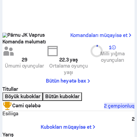
Pärnu JK Vaprus
Komandaları müqayisə et
Komanda məlumatı
1
Milli yığma
29
22.3
yaş
oyunçuları
Ümumi oyunçular
Ortalama oyunçu
yaşı
Bütün heyətə bax
Titullar
Böyük kuboklar
Bütün kuboklar
Cəmi qələbə
2 çempionluq
Esiliiga
2
Kubokları müqayisə et
Yarış