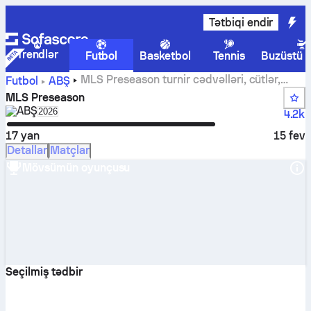
Tətbiqi endir
Trendlər
Futbol
Basketbol
Tennis
Buzüstü 
MLS Preseason turnir cədvəlləri, cütlər,
Futbol
ABŞ
nəticələr və statiskalar
MLS Preseason
ABŞ
Select season in unique tournament header
2026
4.2k
17 yan
15 fev
Detallar
Matçlar
Mövsümün oyunçusu
Seçilmiş tədbir