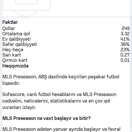
Faktlar
Qollar
249
Ortalama qol
3.32
Ev qalibiyyəti
41%
Səfər qalibiyyəti
36%
Heç-heçə
23%
Sarı kart
0.27
Qırmızı kart
0.01
Haqqımızda
MLS Preseason, ABŞ daxilində keçirilən peşəkar futbol
liqasıdır.
Sofascore, canlı futbol hesablarını və MLS Preseason
cədvəlini, nəticələrini, statistikalarını və ən çox qol
vuranları izləyir.
MLS Preseason nə vaxt başlayır və bitir?
MLS Preseason adətən yanvar ayında başlayır və fevral