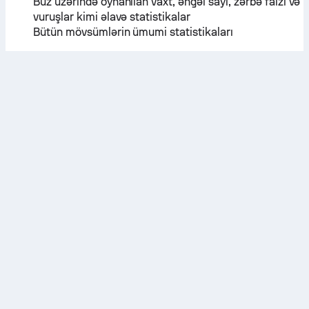
Buz üzərində oynanılan vaxt, əngəl sayı, zərbə faizi və
vuruşlar kimi əlavə statistikalar
Bütün mövsümlərin ümumi statistikaları