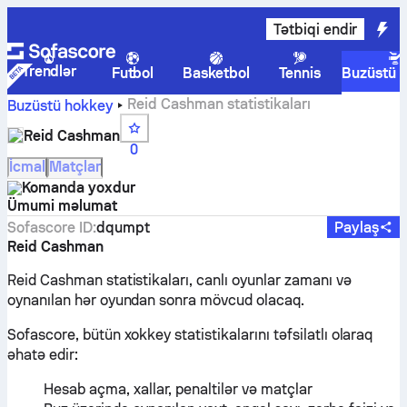
Tətbiqi endir
Trendlər
Futbol
Basketbol
Tennis
Buzüstü 
Reid Cashman statistikaları
Buzüstü hokkey
Reid Cashman
0
İcmal
Matçlar
Komanda yoxdur
Ümumi məlumat
Sofascore ID
:
dqumpt
Paylaş
Reid Cashman
Reid Cashman statistikaları, canlı oyunlar zamanı və
oynanılan hər oyundan sonra mövcud olacaq.
Sofascore, bütün xokkey statistikalarını təfsilatlı olaraq
əhatə edir:
Hesab açma, xallar, penaltilər və matçlar