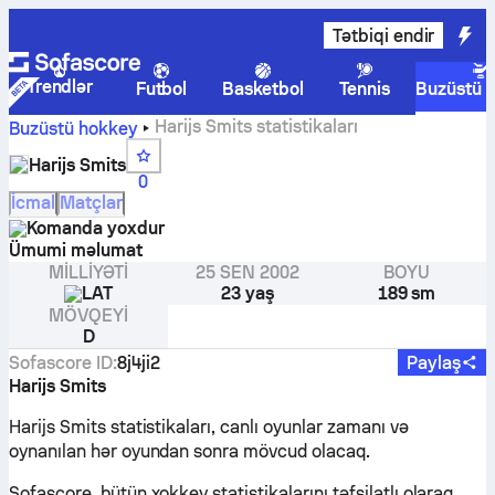
Tətbiqi endir
Trendlər
Futbol
Basketbol
Tennis
Buzüstü 
Harijs Smits statistikaları
Buzüstü hokkey
Harijs Smits
0
İcmal
Matçlar
Komanda yoxdur
Ümumi məlumat
MILLIYƏTI
25 SEN 2002
BOYU
LAT
23 yaş
189 sm
MÖVQEYI
D
Sofascore ID
:
8j4ji2
Paylaş
Harijs Smits
Harijs Smits statistikaları, canlı oyunlar zamanı və
oynanılan hər oyundan sonra mövcud olacaq.
Sofascore, bütün xokkey statistikalarını təfsilatlı olaraq