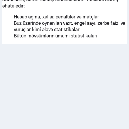
əhatə edir:
Hesab açma, xallar, penaltilər və matçlar
Buz üzərində oynanılan vaxt, əngəl sayı, zərbə faizi və
vuruşlar kimi əlavə statistikalar
Bütün mövsümlərin ümumi statistikaları