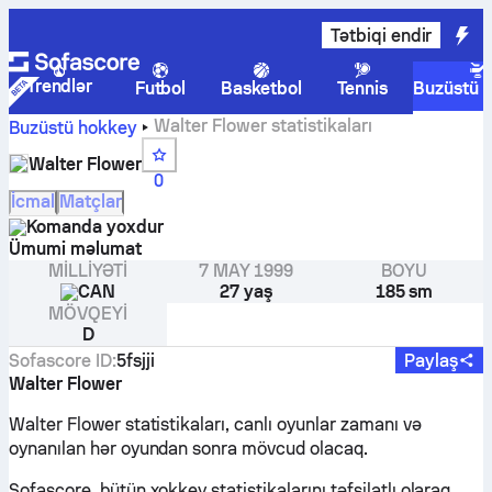
Tətbiqi endir
Trendlər
Futbol
Basketbol
Tennis
Buzüstü 
Walter Flower statistikaları
Buzüstü hokkey
Walter Flower
0
İcmal
Matçlar
Komanda yoxdur
Ümumi məlumat
MILLIYƏTI
7 MAY 1999
BOYU
CAN
27 yaş
185 sm
MÖVQEYI
D
Sofascore ID
:
5fsjji
Paylaş
Walter Flower
Walter Flower statistikaları, canlı oyunlar zamanı və
oynanılan hər oyundan sonra mövcud olacaq.
Sofascore, bütün xokkey statistikalarını təfsilatlı olaraq