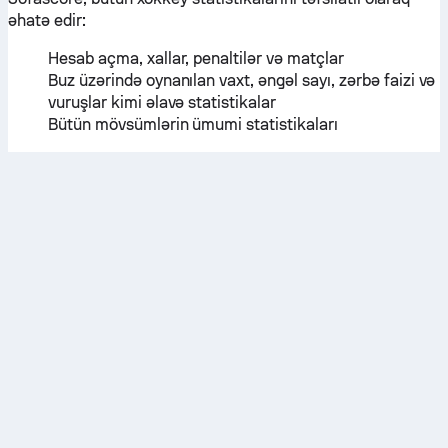
əhatə edir:
Hesab açma, xallar, penaltilər və matçlar
Buz üzərində oynanılan vaxt, əngəl sayı, zərbə faizi və
vuruşlar kimi əlavə statistikalar
Bütün mövsümlərin ümumi statistikaları