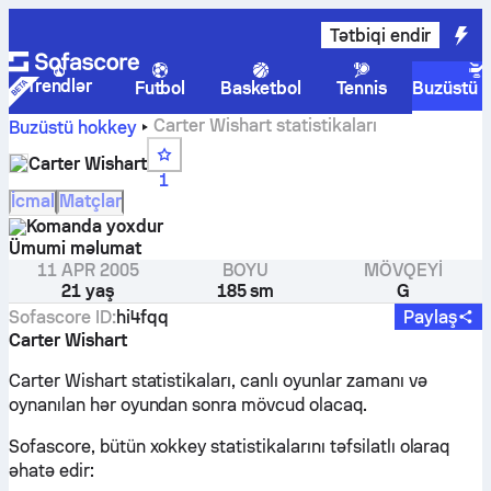
Tətbiqi endir
Trendlər
Futbol
Basketbol
Tennis
Buzüstü 
Carter Wishart statistikaları
Buzüstü hokkey
Carter Wishart
1
İcmal
Matçlar
Komanda yoxdur
Ümumi məlumat
11 APR 2005
BOYU
MÖVQEYI
21 yaş
185 sm
G
Sofascore ID
:
hi4fqq
Paylaş
Carter Wishart
Carter Wishart statistikaları, canlı oyunlar zamanı və
oynanılan hər oyundan sonra mövcud olacaq.
Sofascore, bütün xokkey statistikalarını təfsilatlı olaraq
əhatə edir: