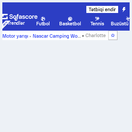
Tətbiqi endir
Trendlər
Futbol
Basketbol
Tennis
Buzüstü 
Charlotte
Motor yarışı
Nascar Camping World