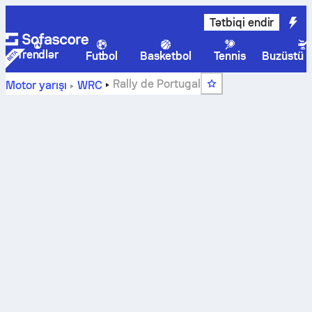
Tətbiqi endir
Trendlər
Futbol
Basketbol
Tennis
Buzüstü 
Rally de Portugal
Motor yarışı
WRC