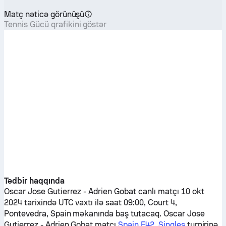
Matç nəticə görünüşü
Tennis Gücü qrafikini göstər
Tədbir haqqında
Oscar Jose Gutierrez
-
Adrien Gobat
canlı matçı 10 okt
2024 tarixində UTC vaxtı ilə saat 09:00, Court 4,
Pontevedra, Spain məkanında baş tutacaq.
Oscar Jose
Gutierrez
-
Adrien Gobat
matçı
Spain F42, Singles
turnirinə