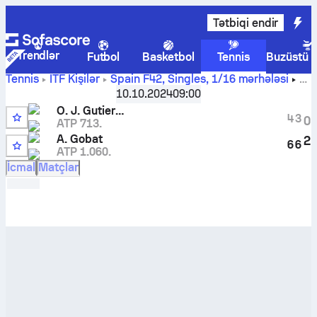
Tətbiqi endir
Trendlər
Futbol
Basketbol
Tennis
Buzüstü 
Tennis
ITF Kişilər
Spain F42, Singles
,
1/16 mərhələsi
Oscar Jose Gutierrez
-
Adrien Gobat
canlı hesabı və
10.10.2024
09:00
başabaş mübarizə nəticələri
O. J. Gutierrez
4
3
0
ATP 713.
A. Gobat
2
6
6
ATP 1.060.
İcmal
Matçlar