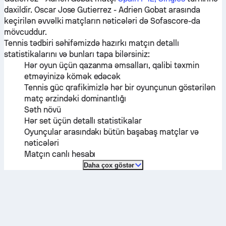
daxildir.
Oscar Jose Gutierrez
-
Adrien Gobat
arasında
keçirilən əvvəlki matçların nəticələri də Sofascore-da
mövcuddur.
Tennis tədbiri səhifəmizdə hazırkı matçın detallı
statistikalarını və bunları tapa bilərsiniz:
Hər oyun üçün qazanma əmsalları, qalibi təxmin
etməyinizə kömək edəcək
Tennis güc qrafikimizlə hər bir oyunçunun göstərilən
matç ərzindəki dominantlığı
Səth növü
Hər set üçün detallı statistikalar
Oyunçular arasındakı bütün başabaş matçlar və
nəticələri
Matçın canlı hesabı
Daha çox göstər