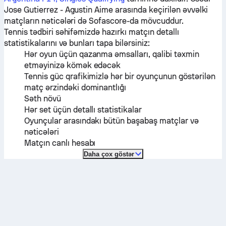
Jose Gutierrez
-
Agustin Aime
arasında keçirilən əvvəlki
matçların nəticələri də Sofascore-da mövcuddur.
Tennis tədbiri səhifəmizdə hazırkı matçın detallı
statistikalarını və bunları tapa bilərsiniz:
Hər oyun üçün qazanma əmsalları, qalibi təxmin
etməyinizə kömək edəcək
Tennis güc qrafikimizlə hər bir oyunçunun göstərilən
matç ərzindəki dominantlığı
Səth növü
Hər set üçün detallı statistikalar
Oyunçular arasındakı bütün başabaş matçlar və
nəticələri
Matçın canlı hesabı
Daha çox göstər