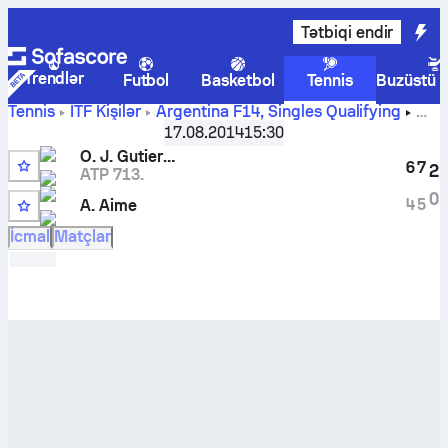
Tətbiqi endir
Trendlər
Futbol
Basketbol
Tennis
Buzüstü 
Tennis
ITF Kişilər
Argentina F14, Singles Qualifying
Oscar Jose Gutierrez
-
Agustin Aime
canlı hesabı və
17.08.2014
15:30
başabaş mübarizə nəticələri
O. J. Gutierrez
6
7
2
ATP 713.
0
4
5
A. Aime
İcmal
Matçlar