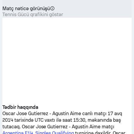
Matç nəticə görünüşü
Tennis Gücü qrafikini göstər
Tədbir haqqında
Oscar Jose Gutierrez
-
Agustin Aime
canlı matçı 17 avq
2014 tarixində UTC vaxtı ilə saat 15:30, məkanında baş
tutacaq.
Oscar Jose Gutierrez
-
Agustin Aime
matçı
Argentina F14, Singles Qualifying
turnirinə daxildir.
Oscar