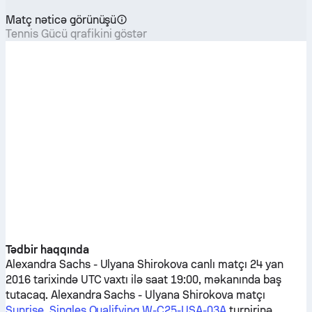
Matç nəticə görünüşü
Tennis Gücü qrafikini göstər
Tədbir haqqında
Alexandra Sachs
-
Ulyana Shirokova
canlı matçı 24 yan
2016 tarixində UTC vaxtı ilə saat 19:00, məkanında baş
tutacaq.
Alexandra Sachs
-
Ulyana Shirokova
matçı
Sunrise, Singles Qualifying W-C25-USA-03A
turnirinə