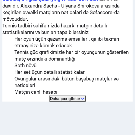
daxildir.
Alexandra Sachs
-
Ulyana Shirokova
arasında
keçirilən əvvəlki matçların nəticələri də Sofascore-da
mövcuddur.
Tennis tədbiri səhifəmizdə hazırkı matçın detallı
statistikalarını və bunları tapa bilərsiniz:
Hər oyun üçün qazanma əmsalları, qalibi təxmin
etməyinizə kömək edəcək
Tennis güc qrafikimizlə hər bir oyunçunun göstərilən
matç ərzindəki dominantlığı
Səth növü
Hər set üçün detallı statistikalar
Oyunçular arasındakı bütün başabaş matçlar və
nəticələri
Matçın canlı hesabı
Daha çox göstər