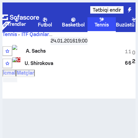
Tətbiqi endir
Trendlər
Futbol
Basketbol
Tennis
Buzüstü 
Tennis
ITF Qadınlar
Sunrise, Singles Qualifying W-C25-USA-03A
,
Təsnifat
24.01.2016
19:00
Alexandra Sachs
-
Ulyana Shirokova
canlı hesabı və
A. Sachs
başabaş mübarizə nəticələri
1
1
0
WC
2
6
6
U. Shirokova
İcmal
Matçlar