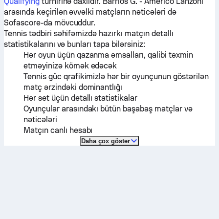
Qualifying
turnirinə daxildir.
Barrios G.
-
Americo Lanzoni
arasında keçirilən əvvəlki matçların nəticələri də
Sofascore-da mövcuddur.
Tennis tədbiri səhifəmizdə hazırkı matçın detallı
statistikalarını və bunları tapa bilərsiniz:
Hər oyun üçün qazanma əmsalları, qalibi təxmin
etməyinizə kömək edəcək
Tennis güc qrafikimizlə hər bir oyunçunun göstərilən
matç ərzindəki dominantlığı
Hər set üçün detallı statistikalar
Oyunçular arasındakı bütün başabaş matçlar və
nəticələri
Matçın canlı hesabı
Daha çox göstər