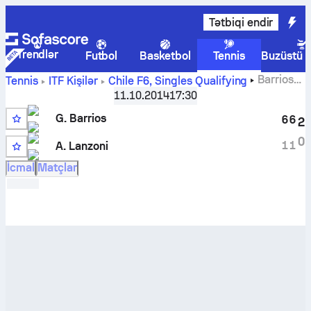
Tətbiqi endir
Trendlər
Futbol
Basketbol
Tennis
Buzüstü 
Barrios
Tennis
ITF Kişilər
Chile F6, Singles Qualifying
G.
-
Americo Lanzoni
canlı hesabı və başabaş mübarizə
11.10.2014
17:30
nəticələri
G. Barrios
6
6
2
0
1
1
A. Lanzoni
İcmal
Matçlar