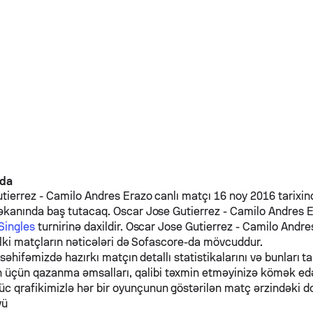
nda
tierrez
-
Camilo Andres Erazo
canlı matçı 16 noy 2016 tarixind
əkanında baş tutacaq.
Oscar Jose Gutierrez
-
Camilo Andres 
Singles
turnirinə daxildir.
Oscar Jose Gutierrez
-
Camilo Andre
əlki matçların nəticələri də Sofascore-da mövcuddur.
 səhifəmizdə hazırkı matçın detallı statistikalarını və bunları ta
n üçün qazanma əmsalları, qalibi təxmin etməyinizə kömək e
üc qrafikimizlə hər bir oyunçunun göstərilən matç ərzindəki d
vü