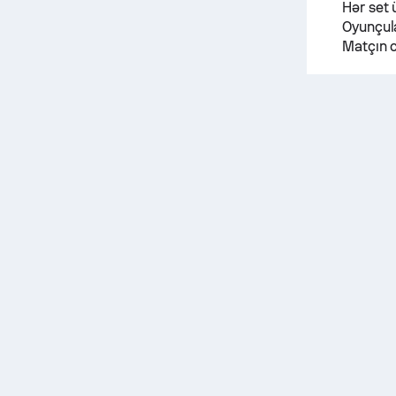
Hər set 
Oyunçula
Matçın c