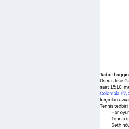
Tədbir haqqı
Oscar Jose Gu
saat 15:10, m
Colombia F7, 
keçirilən əvv
Tennis tədbiri
Hər oyu
Tennis g
Səth nö