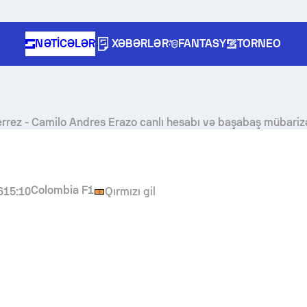
NƏTICƏLƏR
XƏBƏRLƏR
FANTASY
TORNEO
errez
-
Camilo Andres Erazo
canlı hesabı və başabaş mübarizə
Colombia F1
6
15:10
Qırmızı gil