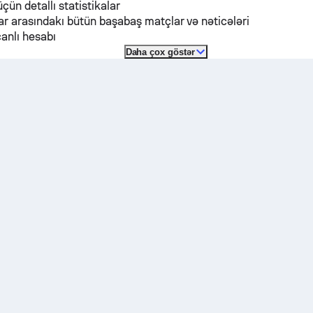
üçün detallı statistikalar
r arasındakı bütün başabaş matçlar və nəticələri
anlı hesabı
Daha çox göstər