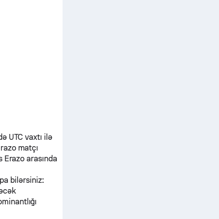
ə UTC vaxtı ilə
Erazo
matçı
s Erazo
arasında
pa bilərsiniz:
dəcək
ominantlığı