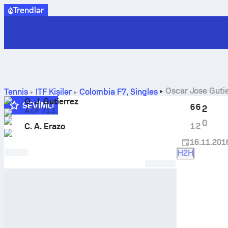
Trendlər
Oscar Jose Guti
Tennis
ITF Kişilər
Colombia F7, Singles
O. J. Gutierrez
SEVIMLI
6
6
2
ATP 713.
0
1
2
C. A. Erazo
16.11.201
H2H