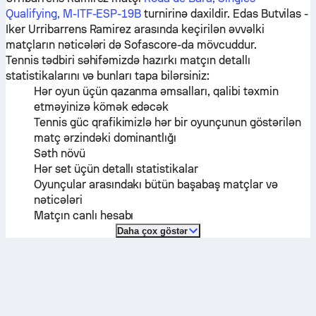
Qualifying, M-ITF-ESP-19B
turnirinə daxildir.
Edas Butvilas
-
Iker Urribarrens Ramirez
arasında keçirilən əvvəlki
matçların nəticələri də Sofascore-da mövcuddur.
Tennis tədbiri səhifəmizdə hazırkı matçın detallı
statistikalarını və bunları tapa bilərsiniz:
Hər oyun üçün qazanma əmsalları, qalibi təxmin
etməyinizə kömək edəcək
Tennis güc qrafikimizlə hər bir oyunçunun göstərilən
matç ərzindəki dominantlığı
Səth növü
Hər set üçün detallı statistikalar
Oyunçular arasındakı bütün başabaş matçlar və
nəticələri
Matçın canlı hesabı
Daha çox göstər