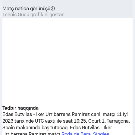
Matç nəticə görünüşü
Tennis Gücü qrafikini göstər
Tədbir haqqında
Edas Butvilas
-
Iker Urribarrens Ramirez
canlı matçı 11 iyl
2023 tarixində UTC vaxtı ilə saat 10:25, Court 1, Tarragona,
Spain məkanında baş tutacaq.
Edas Butvilas
-
Iker
Urribarrens Ramirez
matçı
Roda de Bara, Singles