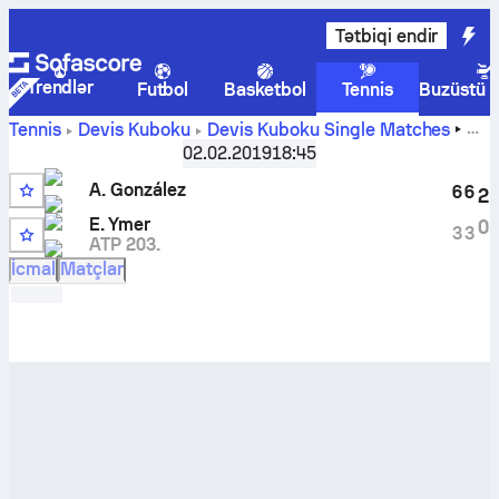
Tətbiqi endir
Trendlər
Futbol
Basketbol
Tennis
Buzüstü 
A.
Tennis
Devis Kuboku
Devis Kuboku Single Matches
González
-
Elias Ymer
canlı hesabı və başabaş mübarizə
02.02.2019
18:45
nəticələri
A. González
6
6
2
E. Ymer
0
3
3
ATP 203.
İcmal
Matçlar