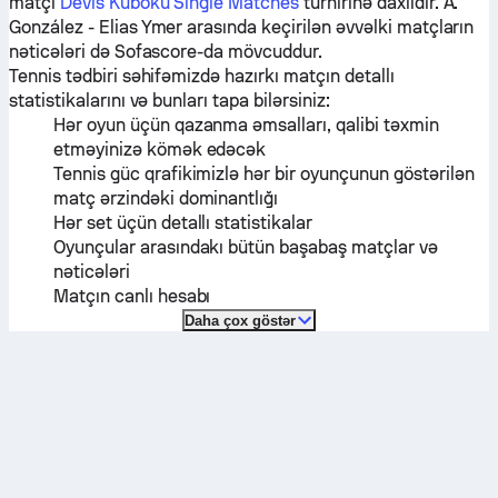
matçı
Devis Kuboku Single Matches
turnirinə daxildir.
A.
González
-
Elias Ymer
arasında keçirilən əvvəlki matçların
nəticələri də Sofascore-da mövcuddur.
Tennis tədbiri səhifəmizdə hazırkı matçın detallı
statistikalarını və bunları tapa bilərsiniz:
Hər oyun üçün qazanma əmsalları, qalibi təxmin
etməyinizə kömək edəcək
Tennis güc qrafikimizlə hər bir oyunçunun göstərilən
matç ərzindəki dominantlığı
Hər set üçün detallı statistikalar
Oyunçular arasındakı bütün başabaş matçlar və
nəticələri
Matçın canlı hesabı
Daha çox göstər